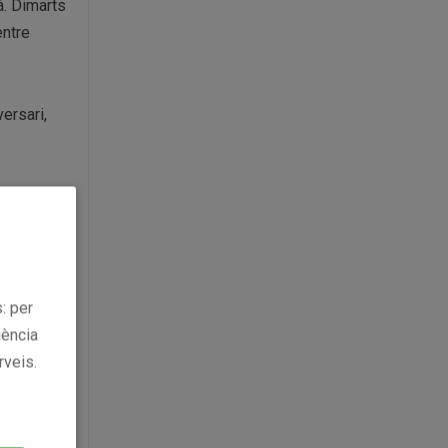
à. Dimarts
entre
versari,
: per
iència
rveis.