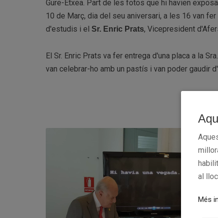
Gure-Etxea. Part de les fotos que hi havien exposa
10 de Març, dia del seu aniversari, a les 16 van fer
d'estudis i el
, Vicepresident d'Afer
Sr. Enric Prats
El Sr. Enric Prats va fer entrega d'una placa a la Sr
van celebrar-ho amb un pastís i van poder gaudir d'
Aqu
Aques
millo
habili
al llo
Més in