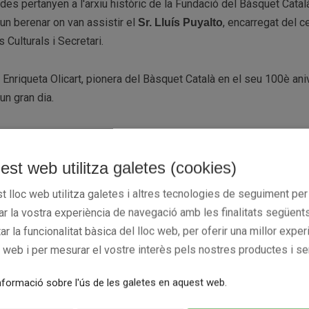
des pertanyen a l'arxiu històric de la Fundació del Bàsquet Catal
 un berenar on van assistir el
, encarregat del c
Sr. Lluís Puyalto
s Culturals i Secretari.
a. Enriqueta Olicart, pionera del Bàsquet Català en el seu 100è ani
un gran dia.
est web utilitza galetes (cookies)
t lloc web utilitza galetes i altres tecnologies de seguiment per
rar la vostra experiència de navegació amb les finalitats següents
tar la funcionalitat bàsica del lloc web, per oferir una millor exper
c web i per mesurar el vostre interès pels nostres productes i se
formació sobre l'ús de les galetes en aquest web.