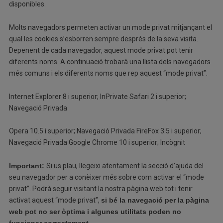
disponibles.
Molts navegadors permeten activar un mode privat mitjançant el
qual les cookies s’esborren sempre després de la seva visita.
Depenent de cada navegador, aquest mode privat pot tenir
diferents noms. A continuació trobarà una llista dels navegadors
més comuns i els diferents noms que rep aquest “mode privat”:
Internet Explorer 8 i superior; InPrivate Safari 2 i superior;
Navegació Privada
Opera 10.5 i superior; Navegació Privada FireFox 3.5 i superior;
Navegació Privada Google Chrome 10 i superior; Incògnit
Important:
Si us plau, llegeixi atentament la secció d’ajuda del
seu navegador per a conèixer més sobre com activar el “mode
privat”. Podrà seguir visitant la nostra pàgina web tot i tenir
activat aquest “mode privat”,
si bé la navegació per la pàgina
web pot no ser òptima i algunes utilitats poden no