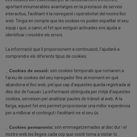
aportant innumerables avantatges en la prestació de serveis
interactius, facilitant-li la navegació i operativitat del nostre lloc
web. Tingui en compte que les cookies no poden espatllar el seu
equip i que, a canvi, el fet que estiguin activades ens ajuda a
identificar i resoldre els errors.
La informació que li proporcionem a continuació, l’ajudarà a
comprendre els diferents tipus de cookies:
_ Cookies de sessió:
són cookies temporals que romanen a
l’arxiu de cookies del seu navegador fins al moment en què
abandona el lloc web, pel que cap d’aquestes queda registrada al
disc dur de l’usuari. La informació obtinguda per mitjà d’aquestes
cookies, serveixen per analitzar pautes de trànsit al web. A la
llarga, aquest fet ens permet proporcionar una millor experiència
per a millorar el contingut i facilitant-ne el seu ús.
_ Cookies permanents:
són emmagatzemades al disc dur i el
nostre web les llegeix cada cop que vostè torna a visitar-lo.