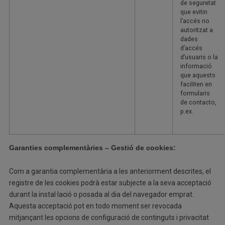
de seguretat
que evitin
l’accés no
autoritzat a
dades
d’accés
d’usuaris o la
informació
que aquests
faciliten en
formularis
de contacto,
p.ex.
Garanties complementàries – Gestió de cookies:
Com a garantia complementària a les anteriorment descrites, el
registre de les cookies podrà estar subjecte a la seva acceptació
durant la instal·lació o posada al dia del navegador emprat.
Aquesta acceptació pot en todo moment ser revocada
mitjançant les opcions de configuració de continguts i privacitat