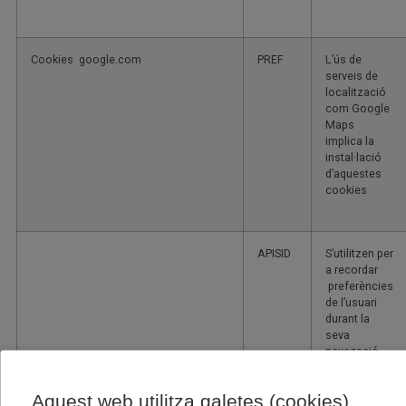
Cookies google.com
PREF
L’ús de
serveis de
localització
com Google
Maps
implica la
instal·lació
d’aquestes
cookies
APISID
S’utilitzen per
a recordar
preferències
de l’usuari
durant la
seva
navegació.
Aquest web utilitza galetes (cookies)