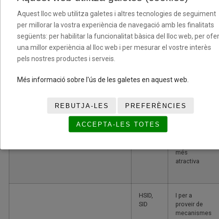
SAPISID
Aquest lloc web utilitza galetes i altres tecnologies de seguiment
per millorar la vostra experiència de navegació amb les finalitats
següents: per habilitar la funcionalitat bàsica del lloc web, per ofer
SSID
També per al
una millor experiència al lloc web i per mesurar el vostre interès
recompte,
per part de
pels nostres productes i serveis.
google, del
número
Més informació sobre l'ús de les galetes en aquest web.
d’usuaris que
utilitzen els
mapes
REBUTJA-LES
PREFERÈNCIES
ACCEPTA-LES TOTES
NID
Per a fer la
publicitat
més
atractiva
HSID,
I per a
SID
proveir de
mecanismes