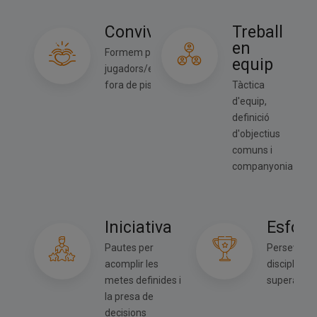
Convivència
Treball
en
Formem persones i
equip
jugadors/es dins i
fora de pista
Tàctica
d'equip,
definició
d'objectius
comuns i
companyonia
Iniciativa
Esforç
Pautes per
Perseveran
acomplir les
disciplina i
metes definides i
superació
la presa de
decisions