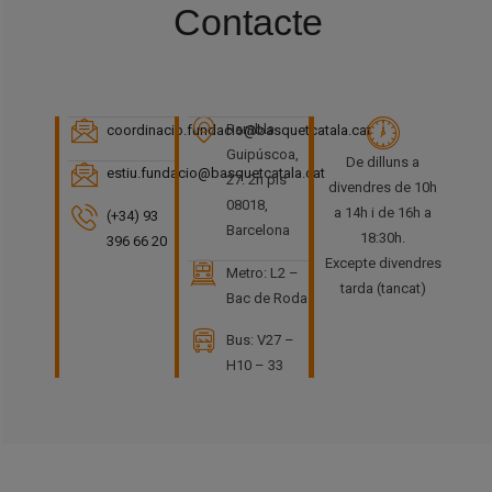
Contacte
Rambla
coordinacio.fundacio@basquetcatala.cat
Guipúscoa,
De dilluns a
estiu.fundacio@basquetcatala.cat
27. 2n pis
divendres de 10h
08018,
a 14h i de 16h a
(+34) 93
Barcelona
18:30h.
396 66 20
Excepte divendres
Metro: L2 –
tarda (tancat)
Bac de Roda
Bus: V27 –
H10 – 33