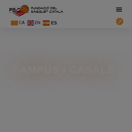
CA
EN
ES
CAMPUS I CASALS
Tota la informació dels
campus i casals d’estiu a partir
del 2 de febrer