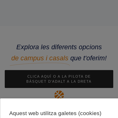
Explora les diferents opcions
de campus i casals
que t'oferim!
CLICA AQUÍ O A LA PILOTA DE
BÀSQUET D'ADALT A LA DRETA
Aquest web utilitza galetes (cookies)