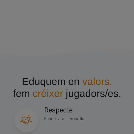
Eduquem en
valors,
fem
créixer
jugadors/es.
Respecte
Esportivitat i empatía