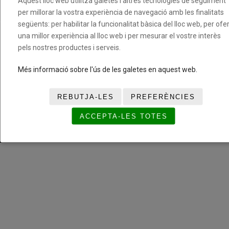
Aquest lloc web utilitza galetes i altres tecnologies de seguiment
Cookies
per millorar la vostra experiència de navegació amb les finalitats
següents: per habilitar la funcionalitat bàsica del lloc web, per ofer
una millor experiència al lloc web i per mesurar el vostre interès
Fundació del Bàsquet Català. Tots els drets reservats ©
pels nostres productes i serveis.
Més informació sobre l'ús de les galetes en aquest web.
REBUTJA-LES
PREFERÈNCIES
ACCEPTA-LES TOTES