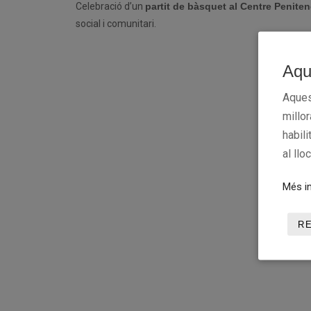
Celebració d’un
partit de bàsquet al Centre Penite
social i comunitari.
Aqu
Aques
millo
habili
al llo
Més in
R