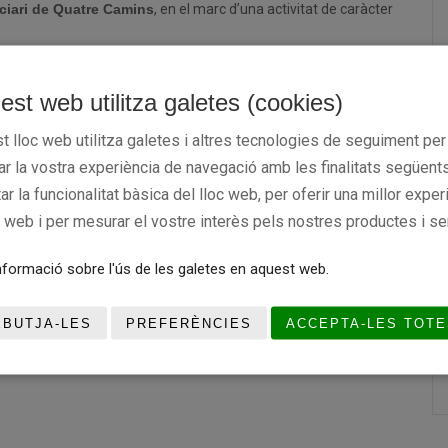
nciari de Quatre Camins
, en el marc d’una activitat de caràcter
est web utilitza galetes (cookies)
t lloc web utilitza galetes i altres tecnologies de seguiment per
rar la vostra experiència de navegació amb les finalitats següents
tar la funcionalitat bàsica del lloc web, per oferir una millor exper
c web i per mesurar el vostre interès pels nostres productes i se
formació sobre l'ús de les galetes en aquest web.
EBUTJA-LES
PREFERÈNCIES
ACCEPTA-LES TOTE