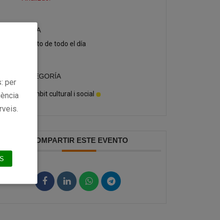
HORA
Evento de todo el día
CATEGORÍA
: per
Àmbit cultural i social
iència
rveis.
COMPARTIR ESTE EVENTO
S