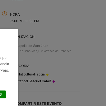
HORA
6:30 PM - 11:00 PM
LOCALIZACIÓN
Capella de Sant Joan
Pl. de Sant Joan,1. Vilafranca del Penedès
: per
iència
CATEGORÍA
rveis.
Àmbit cultural i social
Ciutat del Bàsquet Català
S
COMPARTIR ESTE EVENTO