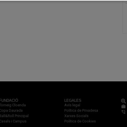
FUNDACIÓ
LEGALES
Torneig Cloenda
Avís legal
Copa Daurada
Política de Privadesa
Ball&Roll Principal
Xarxes Socials
Casals i Campus
Política de Cookies