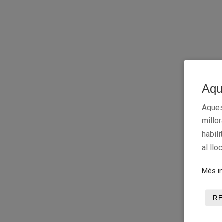
Aqu
Aques
millo
habili
al llo
Més in
R