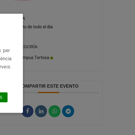
HORA
Evento de todo el día
CATEGORÍA
: per
Campus Tortosa
iència
rveis.
COMPARTIR ESTE EVENTO
S