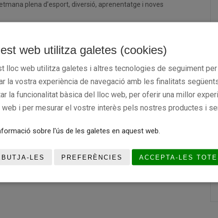
tmana plena d’esport, diversió, aprenentatge i noves
est web utilitza galetes (cookies)
t lloc web utilitza galetes i altres tecnologies de seguiment per
rar la vostra experiència de navegació amb les finalitats següents
tar la funcionalitat bàsica del lloc web, per oferir una millor exper
c web i per mesurar el vostre interès pels nostres productes i se
formació sobre l'ús de les galetes en aquest web.
EBUTJA-LES
PREFERÈNCIES
ACCEPTA-LES TOTE