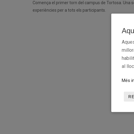
Comença el primer torn del campus de Tortosa. Una se
experiències per a tots els participants.
Aqu
Aques
millo
habili
al llo
Més in
R