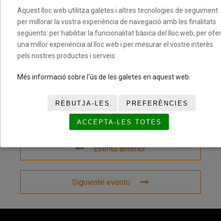
Aquest lloc web utilitza galetes i altres tecnologies de seguiment
per millorar la vostra experiència de navegació amb les finalitats
següents: per habilitar la funcionalitat bàsica del lloc web, per ofer
COMPARTIR ESTE EVENTO
una millor experiència al lloc web i per mesurar el vostre interès
pels nostres productes i serveis.
Més informació sobre l'ús de les galetes en aquest web.
REBUTJA-LES
PREFERÈNCIES
ACCEPTA-LES TOTES
Evento anterior
Siguiente evento