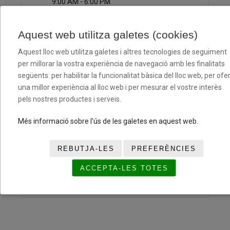
9:00 AM - 6:00 PM
Aquest web utilitza galetes (cookies)
CATEGORÍA
Aquest lloc web utilitza galetes i altres tecnologies de seguiment
Torneig Cloenda
per millorar la vostra experiència de navegació amb les finalitats
Tornejos
següents: per habilitar la funcionalitat bàsica del lloc web, per ofer
una millor experiència al lloc web i per mesurar el vostre interès
pels nostres productes i serveis.
Etiquetas:
TORNEIG CLOENDA
Més informació sobre l'ús de les galetes en aquest web.
COMPARTIR ESTE EVENTO
REBUTJA-LES
PREFERÈNCIES
ACCEPTA-LES TOTES