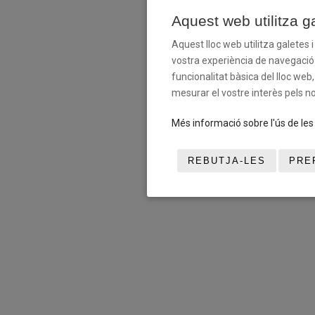
Aquest web utilitza g
Aquest lloc web utilitza galetes 
vostra experiència de navegació a
funcionalitat bàsica del lloc web,
mesurar el vostre interès pels no
Més informació sobre l'ús de le
REBUTJA-LES
PRE