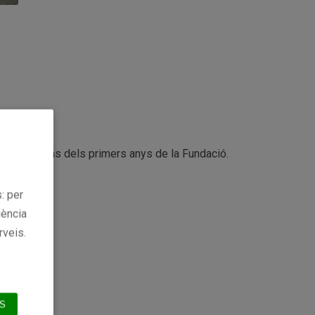
s publicacions dels primers anys de la Fundació.
: per
iència
rveis.
S