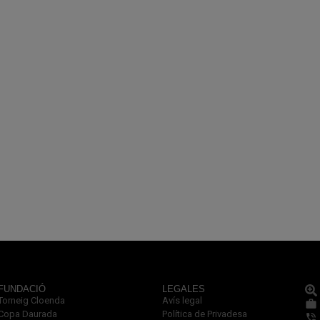
FUNDACIÓ
LEGALES
Torneig Cloenda
Avís legal
Copa Daurada
Política de Privadesa