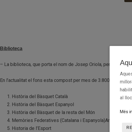
Biblioteca
Aqu
– La biblioteca, que porta el nom de Josep Oriola, persona pioner
Aques
En l’actualitat el fons esta compost per mes de 3.800 volums o
millo
habili
Història del Bàsquet Català
al llo
Història del Bàsquet Espanyol
Més in
Història del Bàsquet de la resta del Món
Memòries Federatives (Catalana i Espanyola)Anuaris i guie
R
Historia de l’Esport