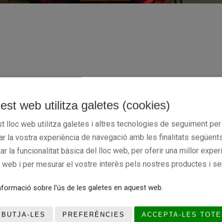
est web utilitza galetes (cookies)
a de la Fundació, que catalogà, classifica i ordena l'arxiu de le
t lloc web utilitza galetes i altres tecnologies de seguiment per
rganitzats temàticament amb dotze apartats:
rar la vostra experiència de navegació amb les finalitats següents
tar la funcionalitat bàsica del lloc web, per oferir una millor exper
c web i per mesurar el vostre interès pels nostres productes i se
formació sobre l'ús de les galetes en aquest web.
s de clubs entitats i competicions
EBUTJA-LES
PREFERÈNCIES
ACCEPTA-LES TOTE