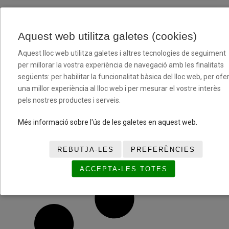
PREMIS PERIODISME ESPORTIU
Aquest web utilitza galetes (cookies)
Aquest lloc web utilitza galetes i altres tecnologies de seguiment
per millorar la vostra experiència de navegació amb les finalitats
següents: per habilitar la funcionalitat bàsica del lloc web, per ofer
una millor experiència al lloc web i per mesurar el vostre interès
pels nostres productes i serveis.
Més informació sobre l'ús de les galetes en aquest web.
Guardonats i guardonades 8a edició Premis FBC de
Periodisme Esportiu
REBUTJA-LES
PREFERÈNCIES
17/02/2025
ACCEPTA-LES TOTES