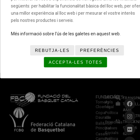
següents: per habilitar la funcionalitat bàsica del lloc web, per ofer
una millor experiència al lloc web i per mesurar el vostre interès
pels nostres productes i serveis.
Més informació sobre l'ús de les galetes en aquest web.
REBUTJA-LES
PREFERÈNCIES
ACCEPTA-LES TOTES
FUNDACIÓ
LEGALES
TRANSPA
Torneig
Avís
TREBALL
Cloenda
legal
AMB
Copa
Política
NOSALTR
Daurada
de
TRUCA’N
Privadesa
Ball&Roll
933 966
Principal
Xarxes
Socials
620
Casals i
Campus
Política