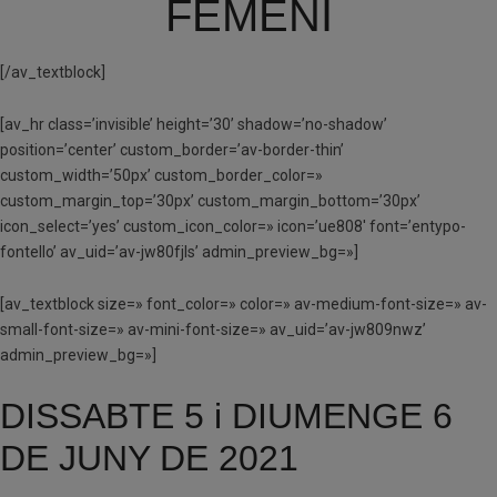
FEMENÍ
[/av_textblock]
[av_hr class=’invisible’ height=’30’ shadow=’no-shadow’
position=’center’ custom_border=’av-border-thin’
custom_width=’50px’ custom_border_color=»
custom_margin_top=’30px’ custom_margin_bottom=’30px’
icon_select=’yes’ custom_icon_color=» icon=’ue808′ font=’entypo-
fontello’ av_uid=’av-jw80fjls’ admin_preview_bg=»]
[av_textblock size=» font_color=» color=» av-medium-font-size=» av-
small-font-size=» av-mini-font-size=» av_uid=’av-jw809nwz’
admin_preview_bg=»]
DISSABTE 5 i DIUMENGE 6
DE JUNY DE 2021