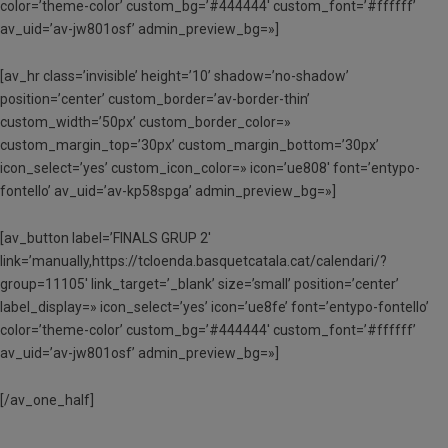
color=’theme-color’ custom_bg=’#444444′ custom_font=’#ffffff’
av_uid=’av-jw801osf’ admin_preview_bg=»]
[av_hr class=’invisible’ height=’10’ shadow=’no-shadow’
position=’center’ custom_border=’av-border-thin’
custom_width=’50px’ custom_border_color=»
custom_margin_top=’30px’ custom_margin_bottom=’30px’
icon_select=’yes’ custom_icon_color=» icon=’ue808′ font=’entypo-
fontello’ av_uid=’av-kp58spga’ admin_preview_bg=»]
[av_button label=’FINALS GRUP 2′
link=’manually,https://tcloenda.basquetcatala.cat/calendari/?
group=11105′ link_target=’_blank’ size=’small’ position=’center’
label_display=» icon_select=’yes’ icon=’ue8fe’ font=’entypo-fontello’
color=’theme-color’ custom_bg=’#444444′ custom_font=’#ffffff’
av_uid=’av-jw801osf’ admin_preview_bg=»]
[/av_one_half]