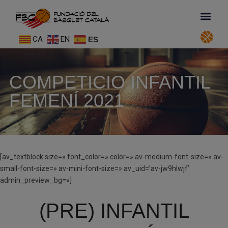
CA
EN
ES
COMPETICIO INFANTIL
FEMENÍ 2021
[av_textblock size=» font_color=» color=» av-medium-font-size=» av-
small-font-size=» av-mini-font-size=» av_uid=’av-jw9hlwjf’
admin_preview_bg=»]
(PRE) INFANTIL