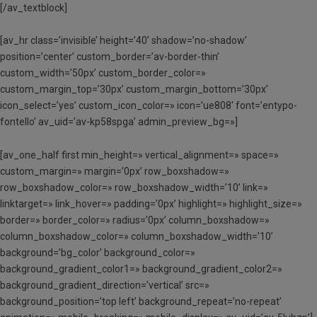
[/av_textblock]
[av_hr class=’invisible’ height=’40’ shadow=’no-shadow’
position=’center’ custom_border=’av-border-thin’
custom_width=’50px’ custom_border_color=»
custom_margin_top=’30px’ custom_margin_bottom=’30px’
icon_select=’yes’ custom_icon_color=» icon=’ue808′ font=’entypo-
fontello’ av_uid=’av-kp58spga’ admin_preview_bg=»]
[av_one_half first min_height=» vertical_alignment=» space=»
custom_margin=» margin=’0px’ row_boxshadow=»
row_boxshadow_color=» row_boxshadow_width=’10’ link=»
linktarget=» link_hover=» padding=’0px’ highlight=» highlight_size=»
border=» border_color=» radius=’0px’ column_boxshadow=»
column_boxshadow_color=» column_boxshadow_width=’10’
background=’bg_color’ background_color=»
background_gradient_color1=» background_gradient_color2=»
background_gradient_direction=’vertical’ src=»
background_position=’top left’ background_repeat=’no-repeat’