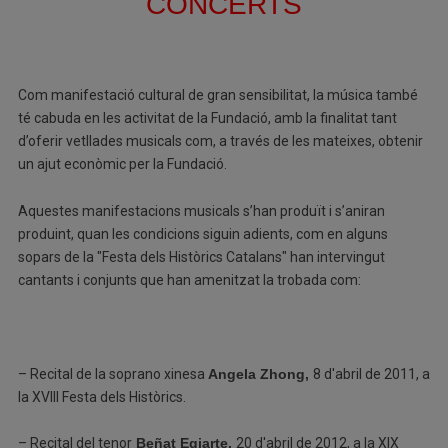
CONCERTS
Com manifestació cultural de gran sensibilitat, la música també
té cabuda en les activitat de la Fundació, amb la finalitat tant
d’oferir vetllades musicals com, a través de les mateixes, obtenir
un ajut econòmic per la Fundació.
Aquestes manifestacions musicals s’han produït i s’aniran
produint, quan les condicions siguin adients, com en alguns
sopars de la "Festa dels Històrics Catalans" han intervingut
cantants i conjunts que han amenitzat la trobada com:
– Recital de la soprano xinesa
Angela Zhong,
8 d'abril de 2011, a
la XVIII Festa dels Històrics.
– Recital del tenor
Beñat Egiarte.
20 d'abril de 2012, a la XIX