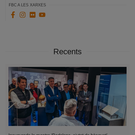
FBC A LES XARXES
Recents