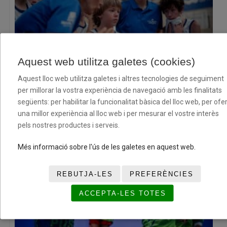
Aquest web utilitza galetes (cookies)
El XII Torneig Cloenda consolida la seva aposta pel
Aquest lloc web utilitza galetes i altres tecnologies de seguiment
bàsquet base amb dos caps de setmana plens d’esport i
per millorar la vostra experiència de navegació amb les finalitats
convivència
següents: per habilitar la funcionalitat bàsica del lloc web, per ofer
08/07/2026
una millor experiència al lloc web i per mesurar el vostre interès
pels nostres productes i serveis.
Més informació sobre l'ús de les galetes en aquest web.
REBUTJA-LES
PREFERÈNCIES
ACCEPTA-LES TOTES