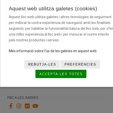
Aquest web utilitza galetes (cookies)
Aquest lloc web utilitza galetes i altres tecnologies de seguiment
per millorar la vostra experiència de navegació amb les finalitats
següents: per habilitar la funcionalitat bàsica del lloc web, per ofer
una millor experiència al lloc web i per mesurar el vostre interès
pels nostres productes i serveis.
Més informació sobre l'ús de les galetes en aquest web.
REBUTJA-LES
PREFERÈNCIES
Passades que connecten persones al Centre
Penitenciari Mas d’Enric
ACCEPTA-LES TOTES
14/05/2026
FBC A LES XARXES