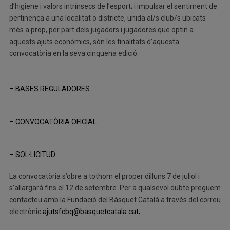
d’higiene i valors intrínsecs de l’esport; i impulsar el sentiment de
pertinença a una localitat o districte, unida al/s club/s ubicats
més a prop, per part dels jugadors i jugadores que optin a
aquests ajuts econòmics, són les finalitats d’aquesta
convocatòria en la seva cinquena edició.
– BASES REGULADORES
– CONVOCATÒRIA OFICIAL
– SOL·LICITUD
La convocatòria s’obre a tothom el proper dilluns 7 de juliol i
s’allargarà fins el 12 de setembre. Per a qualsevol dubte preguem
contacteu amb la Fundació del Bàsquet Català a través del correu
electrònic
ajutsfcbq@basquetcatala.cat
.