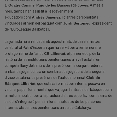
1
,
Quatre Camins
,
Puig de les Basses
i de
Joves
. A més a
més, també han assistit a l’esdeveniment
exjugadors com
Andrés Jiménez
, i d’altres personalitats
vinculades al món del bàsquet com
Jordi Bertomeu
, expresident
de l’EuroLeague Basketball.
La jornada ha arrencat amb aquest matx de caire amistós
celebrat al Pati d’Esports i que ha servit per a rememorar el
protagonisme de l’antic
CB Llibertat
, el primer equip de la
història de les institucions penitenciàries a nivell estatal en
competir lluny dels murs de la presó, com a conjunt federat,
arribant a jugar contra un combinat de jugadors de la segona
divisió catalana. La presència de l’autodenominat
Club de
Bàsquet Llibertat
, que estava format per interns, posava en
valor el paper fonamental que va jugar l’entrada del bàsquet com
a motor impulsor per a la pràctica d’altres esports, i com a eina de
salut i d’integració per a millorar la situació de les persones
internes als centres penitenciaris arreu de Catalunya.