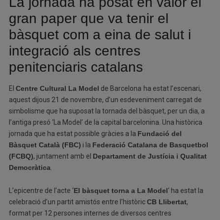
La jornada ha posat en valor el
gran paper que va tenir el
bàsquet com a eina de salut i
integració als centres
penitenciaris catalans
El
Centre Cultural La Model
de Barcelona
ha estat l’escenari,
aquest dijous 21 de novembre, d’un esdeveniment carregat de
simbolisme que ha suposat la tornada del bàsquet, per un dia, a
l’antiga presó ‘La Model’ de la capital barcelonina. Una històrica
jornada que ha estat possible gràcies a la
Fundació del
Bàsquet Català (FBC)
i la
Federació Catalana de Basquetbol
(FCBQ)
, juntament amb el
Departament de Justícia i Qualitat
Democràtica
.
L’epicentre de l’acte ‘
El bàsquet torna a La Model
‘ ha estat la
celebració d’un partit amistós entre l’històric
CB Llibertat
,
format per 12 persones internes de diversos centres