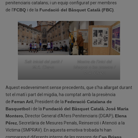
penitenciaris catalans; i un equip configurat per membres
de
l’
FCBQ
i de la
Fundació del Bàsquet Català (FBC)
.
Salt inicial del partit /
Mostra de l’inici del
M.A. Chazo
bàsquet a les presons /
M.A. Chazo
Aquest esdeveniment sense precedents, que s’ha allargat durant
tot el matí i part del migdia, ha comptat amb la presència
de
Ferran Aril
, President de la
Federació Catalana de
Basquetbol
i de la
Fundació del Bàsquet Català
;
José Maria
Montero
, Director General d’Afers Penitenciaris (DGAP);
Elena
Pérez
, Secretària de Mesures Penals, Reinserció i Atenció a la
Víctima (SMPRAV). En aquesta emotiva trobada hi han
comparegut diferents interns de les presons de
Can Brians