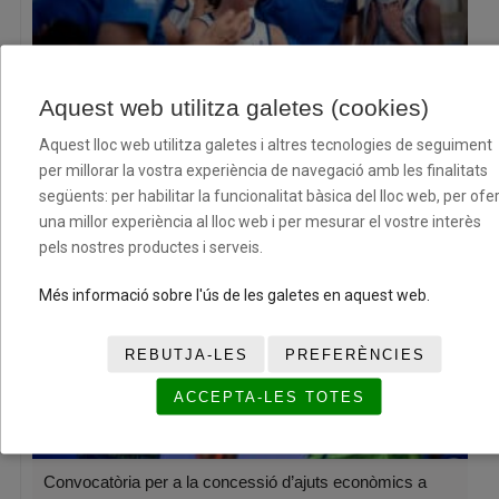
El XII Torneig Cloenda consolida la seva aposta pel
Aquest web utilitza galetes (cookies)
bàsquet base amb dos caps de setmana plens d’esport i
Aquest lloc web utilitza galetes i altres tecnologies de seguiment
convivència
per millorar la vostra experiència de navegació amb les finalitats
08/07/2026
següents: per habilitar la funcionalitat bàsica del lloc web, per ofer
una millor experiència al lloc web i per mesurar el vostre interès
pels nostres productes i serveis.
Més informació sobre l'ús de les galetes en aquest web.
REBUTJA-LES
PREFERÈNCIES
ACCEPTA-LES TOTES
Convocatòria per a la concessió d’ajuts econòmics a