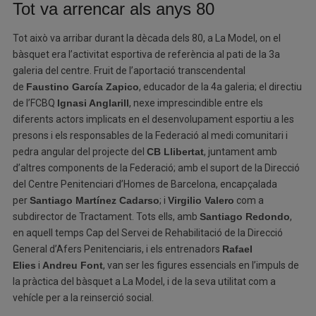
Tot va arrencar als anys 80
Tot això va arribar durant la dècada dels 80, a La Model, on el
bàsquet era l’activitat esportiva de referència al pati de la 3a
galeria del centre. Fruit de l’aportació transcendental
de
Faustino García Zapico
, educador de la 4a galeria; el directiu
de l’FCBQ
Ignasi Anglarill
, nexe imprescindible entre els
diferents actors implicats en el desenvolupament esportiu a les
presons i els responsables de la Federació al medi comunitari i
pedra angular del projecte del
CB Llibertat
, juntament amb
d’altres components de la Federació; amb el suport de la Direcció
del Centre Penitenciari d’Homes de Barcelona, encapçalada
per
Santiago Martínez Cadarso
; i
Virgilio Valero
com a
subdirector de Tractament. Tots ells, amb
Santiago Redondo
,
en aquell temps Cap del Servei de Rehabilitació de la Direcció
General d’Afers Penitenciaris, i els entrenadors
Rafael
Elies
i
Andreu Font
, van ser les figures essencials en l’impuls de
la pràctica del bàsquet a La Model, i de la seva utilitat com a
vehícle per a la reinserció social.