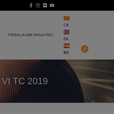
CA
E
TREBALLA AMB NOSALTRES
EN
ES
VI TC 2019