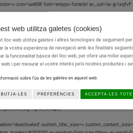
lor=» icon=’ue808′ font=’entypo-fontello’ av_uid=’av-jp1eqfvf
uploads/2019/03/S.E.-CASAL-VILAFRANCA-300×212.png’ attachmen
est web utilitza galetes (cookies)
rlay_opacity=’0.4′ overlay_color=’#000000′ overlay_text_color=’
t lloc web utilitza galetes i altres tecnologies de seguiment per
rar la vostra experiència de navegació amb les finalitats següents
nt=» space=» custom_margin=» margin=’0px’ row_boxshadow=» 
tar la funcionalitat bàsica del lloc web, per oferir una millor exper
ht_size=» border=» border_color=» radius=’0px’ column_boxsha
c web i per mesurar el vostre interès pels nostres productes i se
_color1=» background_gradient_color2=» background_gradient_di
mobile_display=» av_uid=’av-husb1′]
formació sobre l'ús de les galetes en aquest web.
ntent/uploads/2019/03/TC-FOTO-INFANTIL-MASCULI-VERMELL-S
EBUTJA-LES
PREFERÈNCIES
ACCEPTA-LES TOTE
target=» caption=» font_size=» appearance=» overlay_opacity=’0.4
min_preview_bg=»][/av_image]
 animation=’deactivated’ custom_title_size=» custom_content_siz
om_border=’#000000′ av-medium-font-size-title=» av-small-font