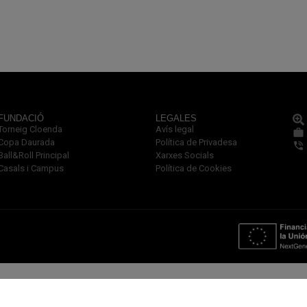
FUNDACIÓ
LEGALES
Torneig Cloenda
Avís legal
Copa Daurada
Política de Privadesa
Ball&Roll Principal
Xarxes Socials
Casals i Campus
Política de Cookies