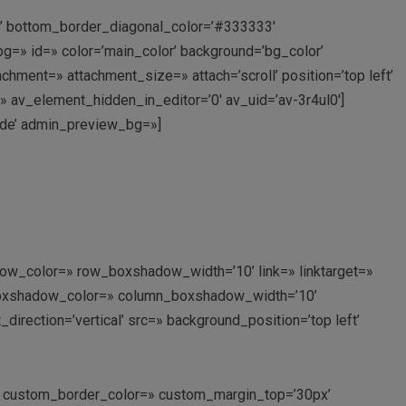
ng’ bottom_border_diagonal_color=’#333333′
=» id=» color=’main_color’ background=’bg_color’
ment=» attachment_size=» attach=’scroll’ position=’top left’
=» av_element_hidden_in_editor=’0′ av_uid=’av-3r4ul0′]
mnde’ admin_preview_bg=»]
ow_color=» row_boxshadow_width=’10’ link=» linktarget=»
n_boxshadow_color=» column_boxshadow_width=’10’
rection=’vertical’ src=» background_position=’top left’
px’ custom_border_color=» custom_margin_top=’30px’