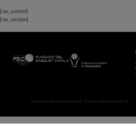
[/av_iconlist]
[/av_section]
Fundació del Bàsquet Català. Tots els drets reservats ©