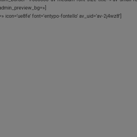
’ admin_preview_bg=»]
t=» icon=’ue8fe’ font=’entypo-fontello’ av_uid=’av-2j4wz8′]