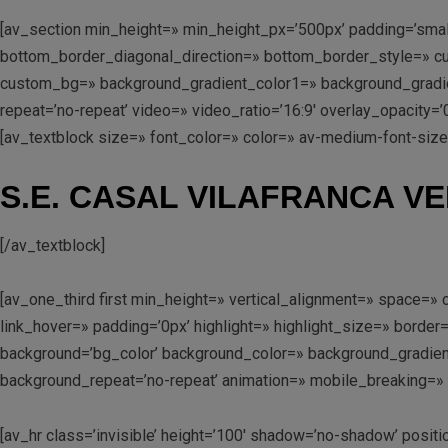
[av_section min_height=» min_height_px=’500px’ padding=’smal
bottom_border_diagonal_direction=» bottom_border_style=» cu
custom_bg=» background_gradient_color1=» background_gradient_
repeat=’no-repeat’ video=» video_ratio=’16:9′ overlay_opacity=
[av_textblock size=» font_color=» color=» av-medium-font-siz
S.E. CASAL VILAFRANCA V
[/av_textblock]
[av_one_third first min_height=» vertical_alignment=» space
link_hover=» padding=’0px’ highlight=» highlight_size=» bo
background=’bg_color’ background_color=» background_gradient
background_repeat=’no-repeat’ animation=» mobile_breaking=» 
[av_hr class=’invisible’ height=’100′ shadow=’no-shadow’ posi