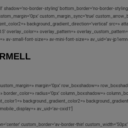
l’ shadow=’no-border-styling’ bottom_border=’no-border-styli
stom_margin=’0px’ custom_margin_sync=’true’ custom_arrow_bg
color2=» background_gradient_direction=’vertical’ src=» attach
’0.5′ overlay_color=» overlay_pattern=» overlay_custom_pattern
e=» av-small-font-size=» av-mini-font-size=» av_uid=’av-jp1e
ERMELL
=» custom_margin=» margin=’0px’ row_boxshadow=» row_boxshad
rder=» border_color=» radius=’0px’ column_boxshadow=» colum
_color1=» background_gradient_color2=» background_gradient_di
mobile_display=» av_uid=’av-cxid1′]
tion=’center’ custom_border=’av-border-thin’ custom_width=’50