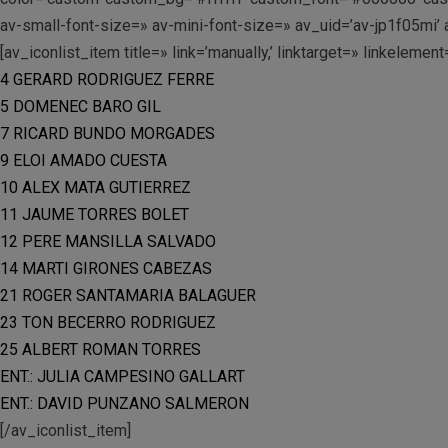
av-small-font-size=» av-mini-font-size=» av_uid=’av-jp1f05mi
[av_iconlist_item title=» link=’manually,’ linktarget=» linkelemen
4 GERARD RODRIGUEZ FERRE
5 DOMENEC BARO GIL
7 RICARD BUNDO MORGADES
9 ELOI AMADO CUESTA
10 ALEX MATA GUTIERREZ
11 JAUME TORRES BOLET
12 PERE MANSILLA SALVADO
14 MARTI GIRONES CABEZAS
21 ROGER SANTAMARIA BALAGUER
23 TON BECERRO RODRIGUEZ
25 ALBERT ROMAN TORRES
ENT.: JULIA CAMPESINO GALLART
ENT.: DAVID PUNZANO SALMERON
[/av_iconlist_item]