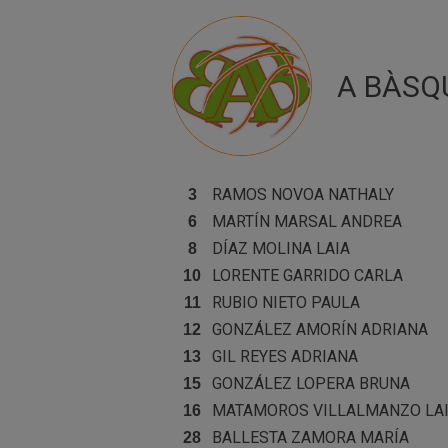
A BÀSQ
RAMOS NOVOA
NATHALY
3
MARTÍN MARSAL
ANDREA
6
DÍAZ MOLINA
LAIA
8
LORENTE GARRIDO
CARLA
10
RUBIO NIETO
PAULA
11
GONZÁLEZ AMORÍN
ADRIANA
12
GIL REYES
ADRIANA
13
GONZÁLEZ LOPERA
BRUNA
15
MATAMOROS VILLALMANZO
LA
16
BALLESTA ZAMORA
MARÍA
28