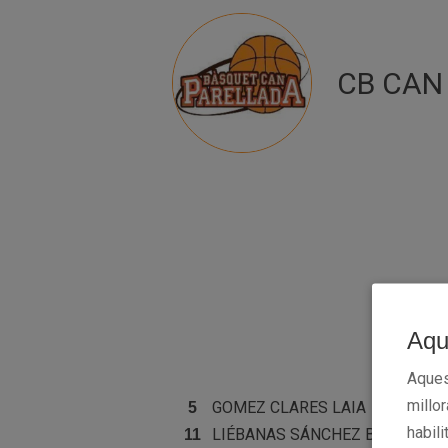
CB CAN
Aqu
Aques
millo
GOMEZ CLARES
LAIA
5
habili
LIÉBANAS SÁNCHEZ
BERTA
11