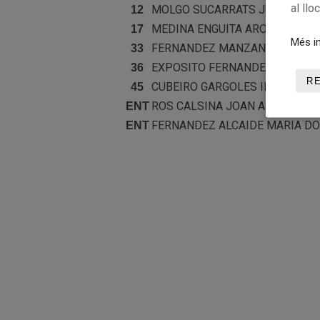
al llo
MOLGO SUCARRATS
JULIA
12
MEDINA ENGUITA
AROA
17
Més in
FERNANDEZ MANZANO
LAURA
33
EXPOSITO FERNANDEZ
LUCIA
36
R
CUBEIRO GARGOLES
IRENE
45
ROS CALSINA
JOAN ANTONI
ENT
FERNANDEZ ALCAIDE
MARIA D
ENT