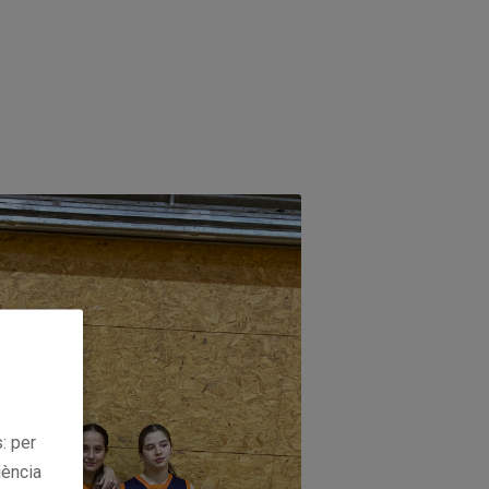
: per
iència