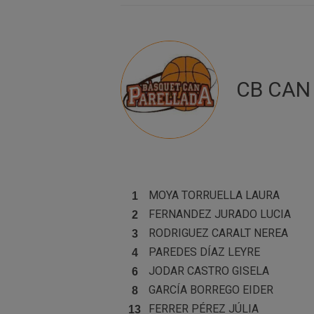
CB CAN 
MOYA TORRUELLA
LAURA
1
FERNANDEZ JURADO
LUCIA
2
RODRIGUEZ CARALT
NEREA
3
PAREDES DÍAZ
LEYRE
4
JODAR CASTRO
GISELA
6
GARCÍA BORREGO
EIDER
8
FERRER PÉREZ
JÚLIA
13