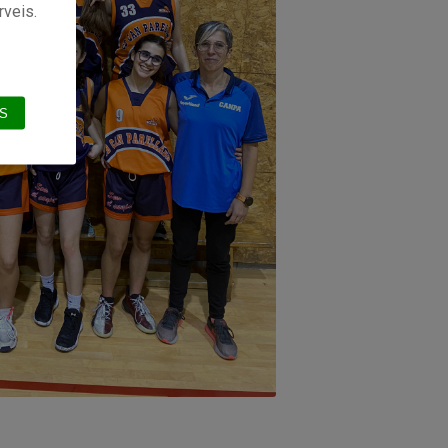
rveis.
S