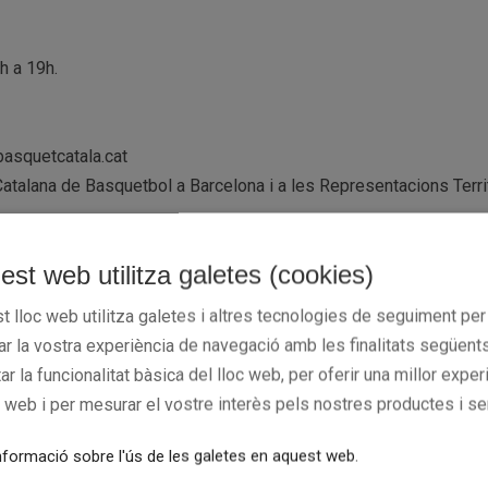
h a 19h.
@basquetcatala.cat
atalana de Basquetbol a Barcelona i a les Representacions Terri
est web utilitza galetes (cookies)
 Guipúscoa, 27, planta baixa – Barcelona)
 – Girona)
t lloc web utilitza galetes i altres tecnologies de seguiment per
tresol – Lleida)
rar la vostra experiència de navegació amb les finalitats següents
Tarragona)
tar la funcionalitat bàsica del lloc web, per oferir una millor exper
e la sort us acompanyi!
c web i per mesurar el vostre interès pels nostres productes i se
formació sobre l'ús de les galetes en aquest web.