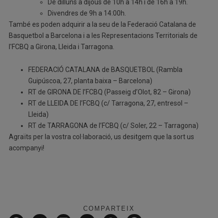
De dilluns a dijous de 10h a 14h i de 16h a 19h.
Divendres de 9h a 14:00h.
També es poden adquirir a la seu de la Federació Catalana de
Basquetbol a Barcelona i a les Representacions Territorials de
l'FCBQ a Girona, Lleida i Tarragona.
FEDERACIÓ CATALANA de BASQUETBOL (Rambla
Guipúscoa, 27, planta baixa – Barcelona)
RT de GIRONA DE l’FCBQ (Passeig d’Olot, 82 – Girona)
RT de LLEIDA DE l’FCBQ (c/ Tarragona, 27, entresol –
Lleida)
RT de TARRAGONA de l’FCBQ (c/ Soler, 22 – Tarragona)
Agraïts per la vostra col·laboració, us desitgem que la sort us
acompanyi!
COMPARTEIX