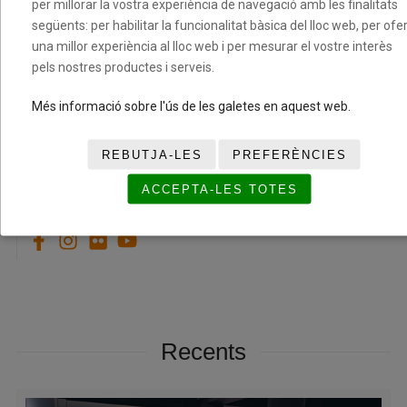
per millorar la vostra experiència de navegació amb les finalitats
següents: per habilitar la funcionalitat bàsica del lloc web, per ofer
una millor experiència al lloc web i per mesurar el vostre interès
pels nostres productes i serveis.
Passades que connecten persones al Centre
Més informació sobre l'ús de les galetes en aquest web.
Penitenciari Mas d’Enric
14/05/2026
REBUTJA-LES
PREFERÈNCIES
ACCEPTA-LES TOTES
FBC A LES XARXES
Recents