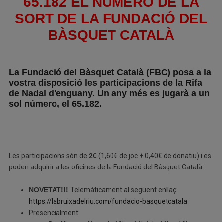
65.182 EL NÚMERO DE LA
SORT DE LA FUNDACIÓ DEL
BÀSQUET CATALÀ
La Fundació del Bàsquet Català (FBC) posa a la
vostra disposició les participacions de la Rifa
de Nadal d'enguany. Un any més es jugarà a un
sol número, el 65.182.
Les participacions són de
2€
(1,60€ de joc + 0,40€ de donatiu) i es
poden adquirir a les oficines de la Fundació del Bàsquet Català:
NOVETAT!!!
Telemàticament al següent enllaç:
https://labruixadelriu.com/fundacio-basquetcatala
Presencialment: