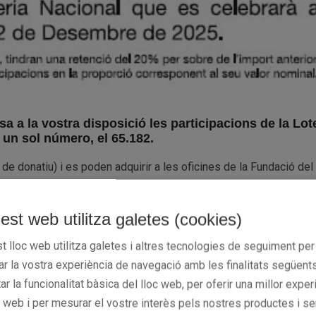
 a la vostra disposició les participacions de la Lot
un sol número, el 65.182.
 de donatiu) i es poden adquirir a les oficines de la Fundació de
bruixadelriu.com/fundacio-basquetcatala
est web utilitza galetes (cookies)
h a 19h.
t lloc web utilitza galetes i altres tecnologies de seguiment per
rar la vostra experiència de navegació amb les finalitats següents
atalana de Basquetbol a Barcelona i a les Representacions Terri
tar la funcionalitat bàsica del lloc web, per oferir una millor exper
c web i per mesurar el vostre interès pels nostres productes i se