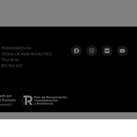
TRANSPARÈNCIA
TREBALLA AMB NOSALTRES
TRUCA’NS:
933 966 620