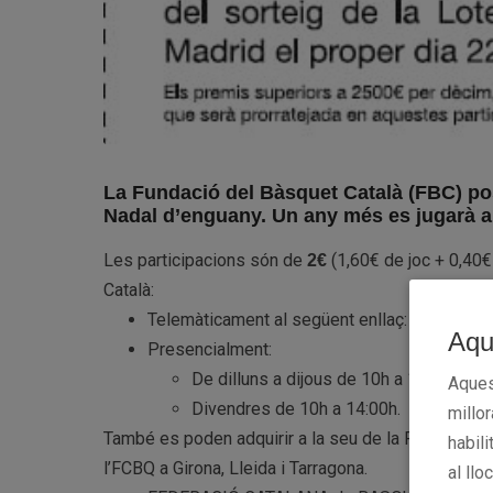
La Fundació del Bàsquet Català (FBC) posa
Nadal d’enguany. Un any més es jugarà a 
Les participacions són de
(1,60€ de joc + 0,40€
2€
Català:
Telemàticament al següent enllaç:
https://la
Aqu
Presencialment:
De dilluns a dijous de 10h a 14h i de 16
Aques
Divendres de 10h a 14:00h.
millo
També es poden adquirir a la seu de la Federació C
habili
l’FCBQ a Girona, Lleida i Tarragona.
al llo