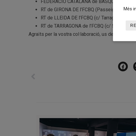
FEDERACIÓ CATALANA de BASQUETBOL (Rambla
Més in
RT de GIRONA DE l’FCBQ (Passeig d’Olot, 82
RT de LLEIDA DE l’FCBQ (c/ Tarragona, 27, en
RT de TARRAGONA de l’FCBQ (c/ Soler, 22 – 
R
Agraïts per la vostra col·laboració, us desitgem qu