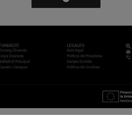
FUNDACIÓ
LEGALES
Torneig Cloenda
Avís legal
Copa Daurada
Política de Privadesa
Ball&Roll Principal
Xarxes Socials
Casals i Campus
Política de Cookies