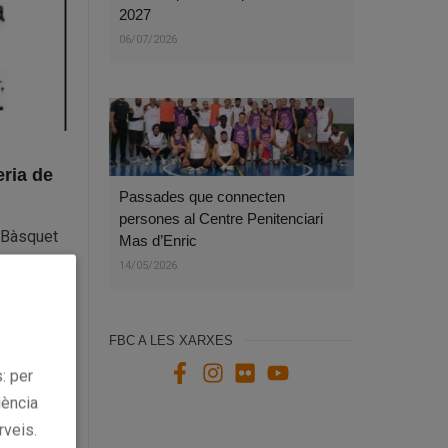
2027
06/07/2026
eria de
Passades que connecten
persones al Centre Penitenciari
l Bàsquet
Mas d’Enric
14/05/2026
FBC A LES XARXES
: per
torials de
iència
rveis.