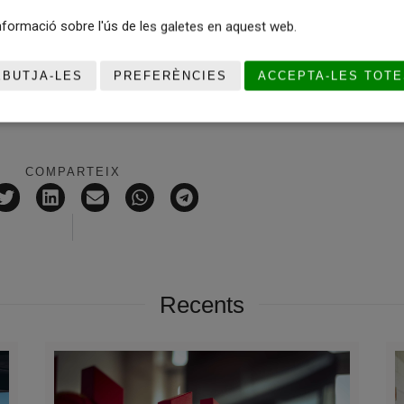
 Guipúscoa, 27, planta baixa – Barcelona)
formació sobre l'ús de les galetes en aquest web.
 – Girona)
tresol – Lleida)
Tarragona)
EBUTJA-LES
PREFERÈNCIES
ACCEPTA-LES TOTE
e la sort us acompanyi!
COMPARTEIX
Recents