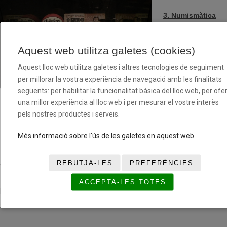
3. Numismàtica
Medalles (463) 1930-
20149
Aquest web utilitza galetes (cookies)
4. Joguines
Aquest lloc web utilitza galetes i altres tecnologies de seguiment
per millorar la vostra experiència de navegació amb les finalitats
340 entrades 1928 –
següents: per habilitar la funcionalitat bàsica del lloc web, per ofer
2014
una millor experiència al lloc web i per mesurar el vostre interès
pels nostres productes i serveis.
…i moltes coses més!
Més informació sobre l'ús de les galetes en aquest web.
REBUTJA-LES
PREFERÈNCIES
Vine a visitar el museu de la
Fundació del Bàsquet Català!
ACCEPTA-LES TOTES
Només has d'enviar un correu electrònic
a
fundacio@basquetcatala.cat
i demanar informació!