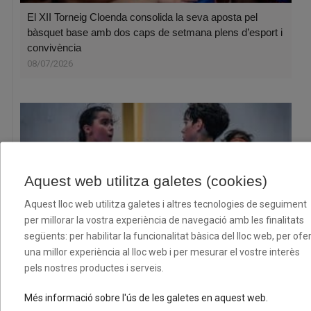
El XII Torneig Cloenda consolida la seva aposta pel
bàsquet base amb dos caps de setmana plens d’esport i
convivència
08/07/2026
Aquest web utilitza galetes (cookies)
Aquest lloc web utilitza galetes i altres tecnologies de seguiment
per millorar la vostra experiència de navegació amb les finalitats
següents: per habilitar la funcionalitat bàsica del lloc web, per ofer
una millor experiència al lloc web i per mesurar el vostre interès
Convocatòria per a la concessió d’ajuts econòmics a
pels nostres productes i serveis.
esportistes federats per la temporada 2026-2027
06/07/2026
Més informació sobre l'ús de les galetes en aquest web.