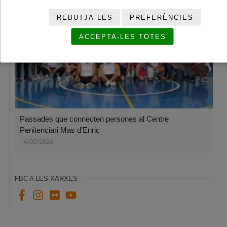
REBUTJA-LES
PREFERÈNCIES
ACCEPTA-LES TOTES
Passades que connecten persones al Centre
Penitenciari Mas d’Enric
14/05/2026
FBC A LES XARXES