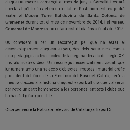
d'aquesta mostra començà el mes de juny a Cornellà i estarà
oberta al públic fins el mes d’octubre. Posteriorment, es podrà
visitar al
Museu Torre Balldovina de Santa Coloma de
Gramenet
durant tot el mes de novembre de 2014, i al
Museu
Comarcal de Manresa
, on estarà instal·lada fins a finals de 2015.
Us convidem a fer un recorregut pel que ha estat el
desenvolupament d’aquest esport, des dels seus inicis com a
eina pedagògica a les escoles de la segona dècada del segle XX,
fins als nostres dies. Un recorregut essencialment visual, que
juntament amb una selecció d’objectes, imatges i material gràfic
procedent del fons de la Fundació del Bàsquet Català, serà la
finestra d’accés a la història d’aquest esport, alhora que vol servir
per retre un petit homenatge a les persones, entitats i clubs que
ho han fet (i fan) possible.
Clica per veure la Notícia a Televisió de Catalunya. Esport 3.