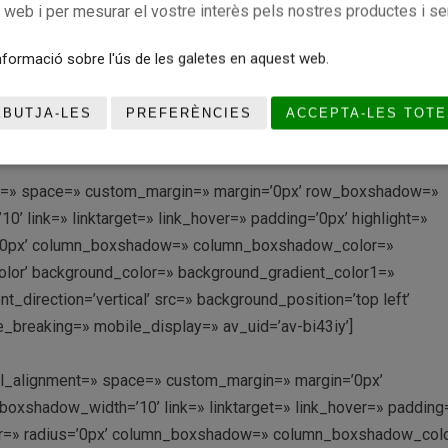
r_diagonal_color=’#333333′ bottom_border_diagonal_direction=
c web i per mesurar el vostre interès pels nostres productes i se
tom_margin=’0px,0px’ custom_arrow_bg=» id=» color=’main_col
radient_color1=» background_gradient_color2=»
formació sobre l'ús de les galetes en aquest web.
achment=» attachment_size=» attach=’scroll’ position=’top left’
lay_opacity=’0.5′ overlay_color=» overlay_pattern=»
EBUTJA-LES
PREFERÈNCIES
ACCEPTA-LES TOTE
ditor=’0′ av_uid=’av-di7h62′]
ment=» space=» custom_margin=» margin=’0px’ row_boxshadow=»
link=» linktarget=» link_hover=» padding=’0px’ highlight=»
us=’0px’ column_boxshadow=» column_boxshadow_color=»
lor’ background_color=» background_gradient_color1=»
direction=’vertical’ src=» background_position=’top left’
_breaking=» mobile_display=» av_uid=’av-bi43iy’]
ical_alignment=» space=» custom_margin=» margin=’0px’
shadow_width=’10’ link=» linktarget=» link_hover=» padding=
olor=» radius=’0px’ column_boxshadow=» column_boxshadow_col