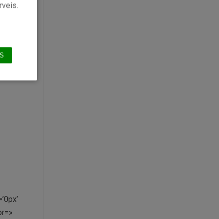
»
rveis.
or’
S
’0px’
or=»