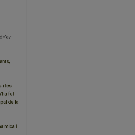
d=’av-
ents,
 i les
s’ha fet
ipal de la
a mica i