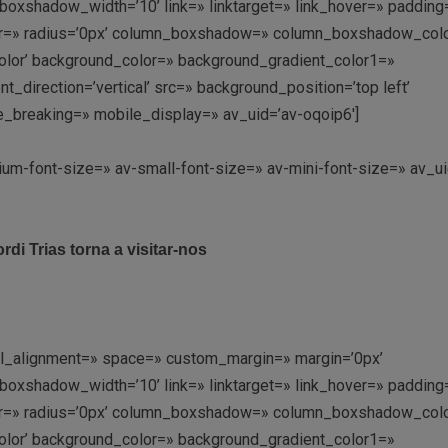
shadow_width=’10’ link=» linktarget=» link_hover=» padding=
olor=» radius=’0px’ column_boxshadow=» column_boxshadow_col
lor’ background_color=» background_gradient_color1=»
direction=’vertical’ src=» background_position=’top left’
e_breaking=» mobile_display=» av_uid=’av-oqoip6′]
ium-font-size=» av-small-font-size=» av-mini-font-size=» av_ui
ordi Trias torna a visitar-nos
ical_alignment=» space=» custom_margin=» margin=’0px’
shadow_width=’10’ link=» linktarget=» link_hover=» padding=
olor=» radius=’0px’ column_boxshadow=» column_boxshadow_col
lor’ background_color=» background_gradient_color1=»