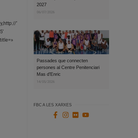
2027
06/07/2026
,http://’
5’
itle=»
Passades que connecten
persones al Centre Penitenciari
Mas d’Enric
14/05/2026
FBC A LES XARXES