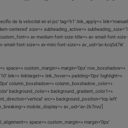
ic de la velocitat en el joc’ tag=’h1′ link_apply=» link=’manually
dern-centered’ size=» subheading_active=» subheading_size=’1
custom_font=» av-medium-font-size-title=» av-small-font-size-t
av-small-font-size=» av-mini-font-size=» av_uid=’av-kcq5d7ik’
ment=» space=» custom_margin=» margin=’0px’ row_boxshadow=»
link=» linktarget=» link_hover=» padding=’0px’ highlight=»
us=’0px’ column_boxshadow=» column_boxshadow_color=»
lor’ background_color=» background_gradient_color1=»
direction=’vertical’ src=» background_position=’top left’
e_breaking=» mobile_display=» av_uid=’av-2k7nvu’]
ical_alignment=» space=» custom_margin=» margin=’0px’