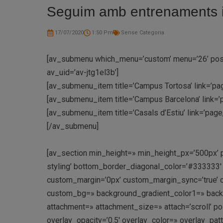
Seguim amb entrenaments i 
17/07/2020
1:50 Pm
Sense Categoria
[av_submenu which_menu=’custom’ menu=’26’ positi
av_uid=’av-jtg1el3b’]
[av_submenu_item title=’Campus Tortosa’ link=’pag
[av_submenu_item title=’Campus Barcelona’ link=’p
[av_submenu_item title=’Casals d’Estiu’ link=’page
[/av_submenu]
[av_section min_height=» min_height_px=’500px’ 
styling’ bottom_border_diagonal_color=’#333333
custom_margin=’0px’ custom_margin_sync=’true’ c
custom_bg=» background_gradient_color1=» backgr
attachment=» attachment_size=» attach=’scroll’ pos
overlay_opacity=’0.5′ overlay_color=» overlay_pa