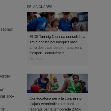
RELACIONADES
isabled’
El XII Torneig Cloenda consolida la
seva aposta pel bàsquet base
amb dos caps de setmana plens
d’esport i convivència
08/07/2026
border-
or’
al’ src=»
Convocatòria per a la concessió
d’ajuts econòmics a esportistes
federats per la temporada 2026-
’0′