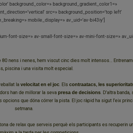
lor’ background_color=» background_gradient_color1=»
direction=’vertical’ src=» background_position=’top left’
_breaking=» mobile_display=» av_uid=’av-bi43iy’]
ium-font-size=» av-small-font-size=» av-mini-font-size=» av_ui
de 80 nens i nenes, hem viscut cinc dies molt intensos… Entrenam
, piscina i una visita molt especial.
ballat la
. Els
velocitat en el joc
contraatacs, les superioritats
adors han de millorar la seva
. D’altra banda, 
presa de decisions
opcions que dóna córrer la pista. El joc ràpid ha sigut l’eix princ
setmana.
ona de relax que serveis perquè els participants es recuperin un
 màxim a la tarda per les competicions.