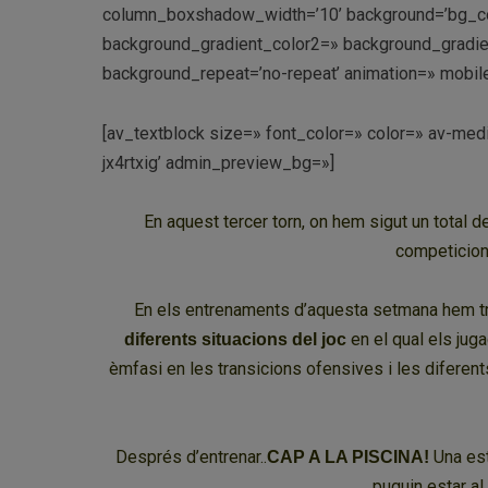
column_boxshadow_width=’10’ background=’bg_co
background_gradient_color2=» background_gradient_
background_repeat=’no-repeat’ animation=» mobile
[av_textblock size=» font_color=» color=» av-med
jx4rtxig’ admin_preview_bg=»]
En aquest tercer torn, on hem sigut un total 
competicions
En els entrenaments d’aquesta setmana hem tre
en el qual els jug
diferents situacions del joc
èmfasi en les transicions ofensives i les diferents 
Després d’entrenar..
Una est
CAP A LA PISCINA!
puguin estar al