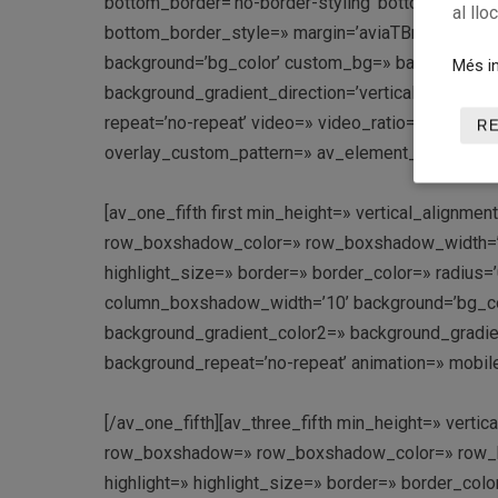
bottom_border=’no-border-styling’ bottom_borde
al llo
bottom_border_style=» margin=’aviaTBmargin’ cus
background=’bg_color’ custom_bg=» background_g
Més in
background_gradient_direction=’vertical’ src=» att
repeat=’no-repeat’ video=» video_ratio=’16:9′ over
R
overlay_custom_pattern=» av_element_hidden_in_e
[av_one_fifth first min_height=» vertical_align
row_boxshadow_color=» row_boxshadow_width=’10’ 
highlight_size=» border=» border_color=» radi
column_boxshadow_width=’10’ background=’bg_co
background_gradient_color2=» background_gradient_
background_repeat=’no-repeat’ animation=» mobile
[/av_one_fifth][av_three_fifth min_height=» vert
row_boxshadow=» row_boxshadow_color=» row_box
highlight=» highlight_size=» border=» border_c