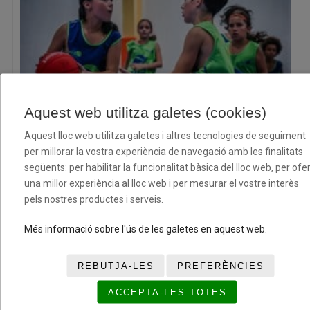
Aquest web utilitza galetes (cookies)
Convocatòria per a la concessió d’ajuts econòmics a
Aquest lloc web utilitza galetes i altres tecnologies de seguiment
esportistes federats per la temporada 2026-2027
per millorar la vostra experiència de navegació amb les finalitats
06/07/2026
següents: per habilitar la funcionalitat bàsica del lloc web, per ofer
una millor experiència al lloc web i per mesurar el vostre interès
pels nostres productes i serveis.
Més informació sobre l'ús de les galetes en aquest web.
REBUTJA-LES
PREFERÈNCIES
ACCEPTA-LES TOTES