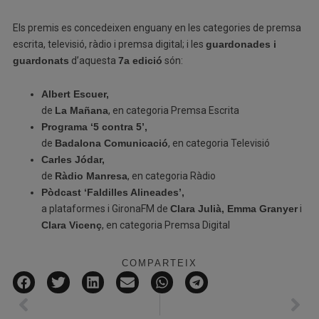
Els premis es concedeixen enguany en les categories de premsa
escrita, televisió, ràdio i premsa digital; i les
guardonades i
guardonats
d’aquesta
7a edició
són:
Albert Escuer,
de
La Mañana
, en categoria Premsa Escrita
Programa ‘5 contra 5’,
de
Badalona Comunicació
, en categoria Televisió
Carles Jódar,
de
Ràdio Manresa
, en categoria Ràdio
Pòdcast ‘Faldilles Alineades’,
a plataformes i GironaFM de
Clara Julià, Emma Granyer
i
Clara Vicenç
, en categoria Premsa Digital
COMPARTEIX