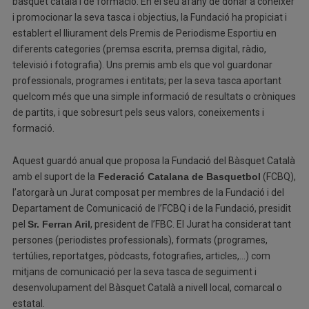
bàsquet català i de formació. En el seu afany de donar a conèixer
i promocionar la seva tasca i objectius, la Fundació ha propiciat i
establert el lliurament dels Premis de Periodisme Esportiu en
diferents categories (premsa escrita, premsa digital, ràdio,
televisió i fotografia). Uns premis amb els que vol guardonar
professionals, programes i entitats; per la seva tasca aportant
quelcom més que una simple informació de resultats o cròniques
de partits, i que sobresurt pels seus valors, coneixements i
formació.
Aquest guardó anual que proposa la Fundació del Bàsquet Català
amb el suport de la
Federació Catalana de Basquetbol
(FCBQ),
l’atorgarà un Jurat composat per membres de la Fundació i del
Departament de Comunicació de l’FCBQ i de la Fundació, presidit
pel
Sr. Ferran Aril
, president de l’FBC. El Jurat ha considerat tant
persones (periodistes professionals), formats (programes,
tertúlies, reportatges, pòdcasts, fotografies, articles,…) com
mitjans de comunicació per la seva tasca de seguiment i
desenvolupament del Bàsquet Català a nivell local, comarcal o
estatal.