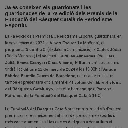
Ja es coneixen els guardonats i les
guardonades de la 7a edició dels Premis de la
Fundació del Bàsquet Català de Periodisme
Esportiu.
La 7a edició dels Premis FBC Periodisme Esportiu guardonarà, en
la seva edició de 2024, a
Albert Escuer
(La Mañana), el
programa ‘5 contra 5’
(Badalona Comunicació), a
Carles Jódar
(Ràdio Manresa) i el pòdcast
‘Faldilles Alineades’
(de
Clara
Julià, Emma Granyer
i
Clara Vicenç
). El lliurament dels premis
tindrà lloc
dilluns 11 de març de 2024
a les 19:30h a l’
Antiga
Fàbrica Estrella Damm de Barcelona
, en un acte en el que
també es presentarà oficialment el
4t volum del llibre Història
del Bàsquet a Catalunya
, i es retrà homenatge a
Patrons i
Patrones de la Fundació del Bàsquet Català
(FBC).
La
Fundació del Bàsquet Català
presenta la 7a edició d’aquest
premi com a reconeixement al món del periodisme esportiu i,
més concretament, als i les que es dediquen a donar llum al