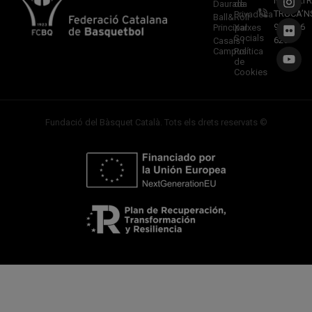
NOSALTR
Daurada
de
TRUCA’N
Privadesa
Ball&Roll
933 966
Principal
Xarxes
Socials
620
Casals i
Campus
Política
de
Cookies
Fundació del Bàsquet Català. Tots els drets reservats ©