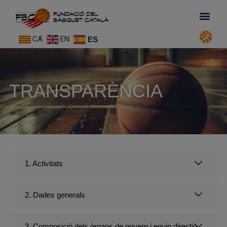
CA
EN
ES
TRANSPARÈNCIA
1. Activitats
2. Dades generals
3. Composició dels òrgans de govern i equip directiu