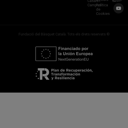
620
Casals i
Campus
Política
de
Cookies
Fundació del Bàsquet Català. Tots els drets reservats ©