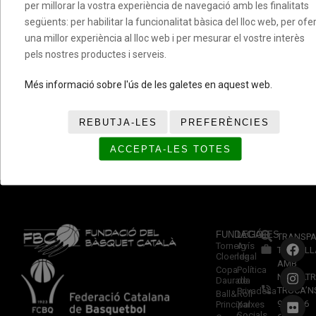
per millorar la vostra experiència de navegació amb les finalitats
següents: per habilitar la funcionalitat bàsica del lloc web, per ofer
11. Web
una millor experiència al lloc web i per mesurar el vostre interès
pels nostres productes i serveis.
Més informació sobre l'ús de les galetes en aquest web.
REBUTJA-LES
PREFERÈNCIES
ACCEPTA-LES TOTES
FUNDACIÓ
LEGALES
TRANSPA
Torneig
Avís
TREBALL
Cloenda
legal
AMB
Copa
Política
NOSALTR
Daurada
de
TRUCA’N
Privadesa
Ball&Roll
933 966
Principal
Xarxes
Socials