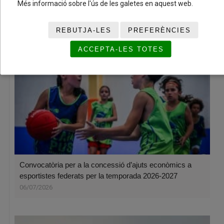
Més informació sobre l'ús de les galetes en aquest web.
bàsquet base amb dos caps de setmana plens d’esport i
convivència
08/07/2026
REBUTJA-LES
PREFERÈNCIES
ACCEPTA-LES TOTES
Convocatòria per a la concessió d’ajuts econòmics a
esportistes federats per la temporada 2026-2027
06/07/2026