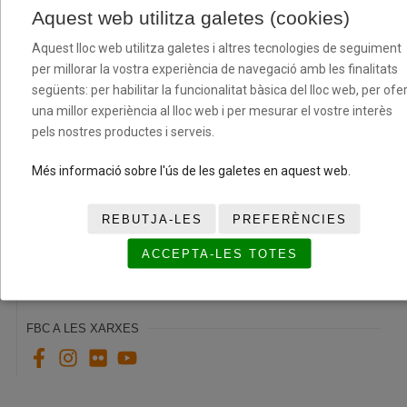
Aquest web utilitza galetes (cookies)
Aquest lloc web utilitza galetes i altres tecnologies de seguiment
per millorar la vostra experiència de navegació amb les finalitats
següents: per habilitar la funcionalitat bàsica del lloc web, per ofer
una millor experiència al lloc web i per mesurar el vostre interès
pels nostres productes i serveis.
Més informació sobre l'ús de les galetes en aquest web.
REBUTJA-LES
PREFERÈNCIES
Passades que connecten persones al Centre
Penitenciari Mas d’Enric
ACCEPTA-LES TOTES
14/05/2026
FBC A LES XARXES