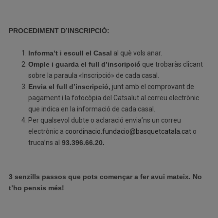
PROCEDIMENT D’INSCRIPCIÓ:
Informa’t i escull el Casal
al què vols anar.
Omple i guarda el full d’inscripció
que trobaràs clicant
sobre la paraula «Inscripció» de cada casal.
Envia el full d’inscripció,
junt amb el comprovant de
pagament i la fotocòpia del Catsalut al correu electrònic
que indica en la informació de cada casal.
Per qualsevol dubte o aclaració envia’ns un correu
electrònic a
coordinacio.fundacio@basquetcatala.cat
o
truca’ns al
93.396.66.20.
3 senzills passos que pots començar a fer avui mateix. No
t’ho pensis més!