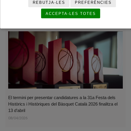
Inaugurada la mostra ‘Badalona, ciutat de bàsquet’
REBUTJA-LES
PREFERÈNCIES
13/04/2026
ACCEPTA-LES TOTES
El termini per presentar candidatures a la 31a Festa dels
Històrics i Històriques del Bàsquet Català 2026 finalitza el
13 d’abril
08/04/2026